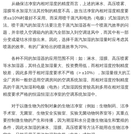
从确保洁净室内相对湿度的精度而言，上述的淋水、高压喷雾、
湿膜等水加湿方法其控制的精度不高，故当洁净室内相对湿度精度要
求≤±10%时最好不采用。而采用喷干蒸汽和电热（电极）式加湿的方
法。喷干蒸汽的加湿方法要注意干蒸汽加湿器有一个喷蒸汽效率的问
题，并非喷入空调箱内的蒸汽全部加入到空调送风中，而其中有一部
分变成凝结水排放出来。因此，选择干蒸汽加湿的加湿量时应考虑其
喷蒸的效率。有的厂家给出的喷蒸效率为70%。
各种不同的加湿器的应用范围不同：如：淋水、湿膜、高压喷雾
等水加湿器，其特点是加湿量大、投资费用低，而相对湿度控制精度
较差，因此多用于相对湿度要求不严格（> ±10%），加湿量很大的工
业厂房和一般舒适用空调房间的空调系统加湿。而相对湿度控制精度
高的干蒸汽加湿和电极（电热）式加湿因投资较高则多用在相对湿度
精度要求严格的恒温恒湿洁净室的空调系统加湿中。
对于以微生物为控制对象的生物洁净室（例如：生物制药、洁净
手术室、无菌室、生物安全实验室、实验无菌动物饲养室等）其重点
要控制微生物的产生和传播，因为潮湿和水分是微生物滋生和繁殖的
条件，因此水加湿的淋水、湿膜、高压喷雾等方法不能用在生物洁净