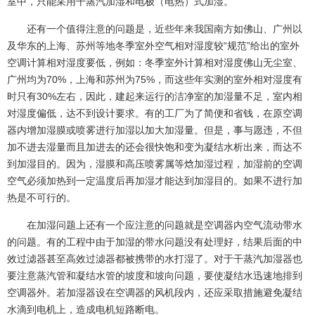
室中，只能采用干蒸汽加湿和电极（电热）式加湿。
还有一个值得注意的问题是，近些年来我国南方如佛山、广州以
及华东的上海、苏州等地冬季室外空气相对湿度较“规范”给出的室外
空调计算相对湿度要低，例如：冬季室外计算相对湿度佛山无尘室、
广州均为70%，上海和苏州为75%，而这些年实测的室外相对湿度有
时只有30%左右，因此，建起来运行的洁净室的加湿量不足，室内相
对湿度偏低，达不到设计要求。有的工厂为了简便和省钱，在原空调
器内增加湿膜或喷雾进行加湿以加大加湿量。但是，事与愿违，不但
加不进去湿量而且加进去的还会很快饱和变为凝结水析出来，而达不
到加湿目的。因为，湿膜和高压喷雾属等焓加湿过程，加湿前的空调
空气必须加热到一定温度后再加湿才能达到加湿目的。如果不进行加
热是不可行的。
在加湿问题上还有一个应注意的问题就是空调器内空气流动带水
的问题。有的工程中由于加湿的带水问题没有处理好，结果后面的中
效过滤器甚至高效过滤器都被携带的水打湿了。对于干蒸汽加湿器也
要注意蒸汽管和凝结水管的坡度和坡向问题，要使凝结水迅速地排到
空调器外。若加湿器设在空调器的风机段内，还应采取措施避免凝结
水滴到电机上，造成电机短路断电。