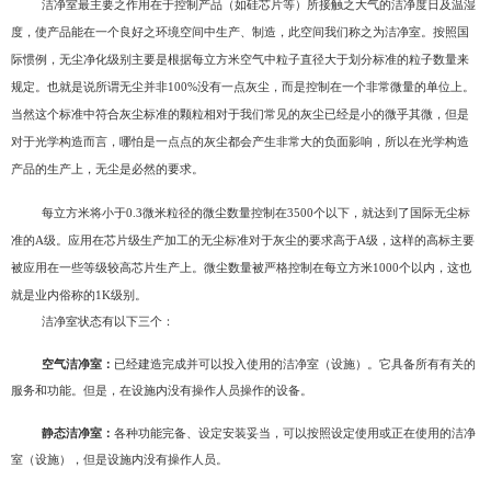
洁净室最主要之作用在于控制产品（如硅芯片等）所接触之大气的洁净度日及温湿
度，使产品能在一个良好之环境空间中生产、制造，此空间我们称之为洁净室。按照国
际惯例，无尘净化级别主要是根据每立方米空气中粒子直径大于划分标准的粒子数量来
规定。也就是说所谓无尘并非100%没有一点灰尘，而是控制在一个非常微量的单位上。
当然这个标准中符合灰尘标准的颗粒相对于我们常见的灰尘已经是小的微乎其微，但是
对于光学构造而言，哪怕是一点点的灰尘都会产生非常大的负面影响，所以在光学构造
产品的生产上，无尘是必然的要求。
每立方米将小于0.3微米粒径的微尘数量控制在3500个以下，就达到了国际无尘标
准的A级。应用在芯片级生产加工的无尘标准对于灰尘的要求高于A级，这样的高标主要
被应用在一些等级较高芯片生产上。微尘数量被严格控制在每立方米1000个以内，这也
就是业内俗称的1K级别。
洁净室状态有以下三个：
空气洁净室：
已经建造完成并可以投入使用的洁净室（设施）。它具备所有有关的
服务和功能。但是，在设施内没有操作人员操作的设备。
静态洁净室：
各种功能完备、设定安装妥当，可以按照设定使用或正在使用的洁净
室（设施），但是设施内没有操作人员。